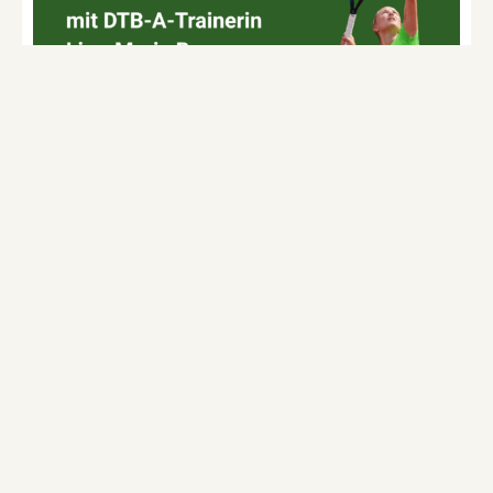
Neu im TC: Mom-Tennis mit Lisa-
Marie Brunnemann
Zeit für dich, Bewegung und jede Menge Spaß auf dem
Tennisplatz! Jeden Dienstag von 10.00-11.00 Uhr.
Buche
flexibel von Woche zu Woche
ganz bequem
über eBusy – ohne langfristige Verpflichtung.
Anmeldung